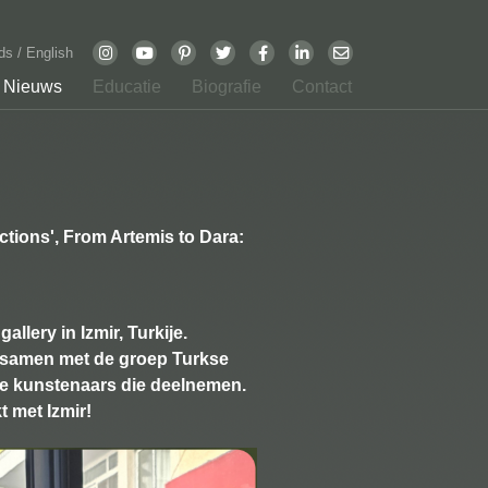
nds
/
English
Nieuws
Educatie
Biografie
Contact
uctions', From Artemis to Dara:
lery in Izmir, Turkije.
m samen met de groep Turkse
ndse kunstenaars die deelnemen.
 met Izmir!