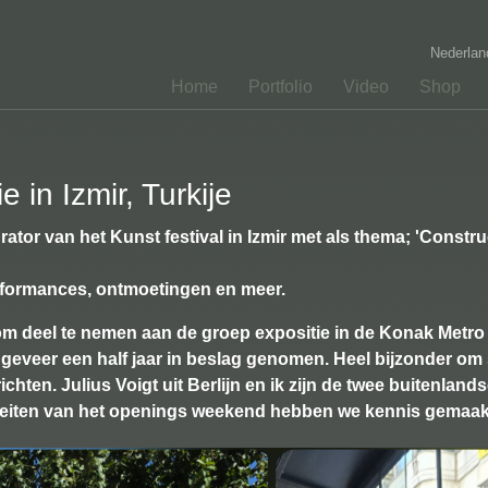
Nederla
Home
Portfolio
Video
Shop
in Izmir, Turkije
rator van het Kunst festival in Izmir met als thema; 'Constr
erformances, ontmoetingen en meer.
m deel te nemen aan de groep expositie in de Konak Metro gal
eveer een half jaar in beslag genomen. Heel bijzonder o
richten. Julius Voigt uit Berlijn en ik zijn de twee buitenla
iteiten van het openings weekend hebben we kennis gemaakt