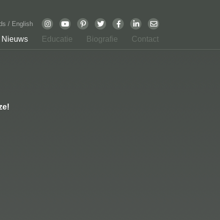
nds
/
English
Nieuws
Educatie
Biografie
Contact
ze!