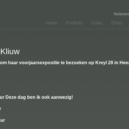
Nederla
Home
Portfolio
Video
Shop
 Kliuw
t om haar voorjaarsexpositie te bezoeken op Kreyl 28 in Hee
uur Deze dag ben ik ook aanwezig!
r
uur